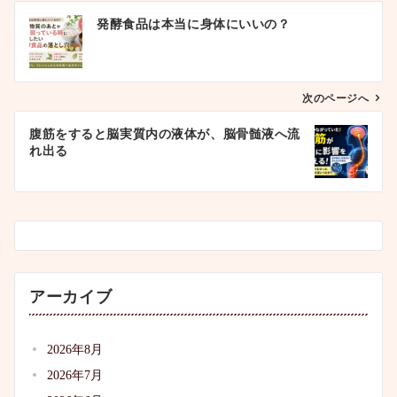
投
発酵食品は本当に身体にいいの？
稿
ナ
ビ
ゲ
次のページへ
ー
腹筋をすると脳実質内の液体が、脳骨髄液へ流
シ
れ出る
ョ
ン
アーカイブ
2026年8月
2026年7月