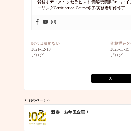
骨格ボディメイクセラピスト/美姿勢美脚Re:sty
ーリングCertification Course修了/実務者研修修了
関節は緩めない！
骨格構造の
2021-12-19
2023-11-19
ブログ
ブログ
前のページへ
投
新春 お年玉企画！
稿
ナ
ビ