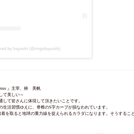
ared by hayashi (@ringobayashi)
nus 』主宰、林 美帆
して美しい～
通して皆さんに体現して頂きたいことです。
の生活習慣ゆえに、脊椎のS字カーブが損なわれています。
癒着を取ると地球の重力線を捉えられるカラダになります。そうするこ