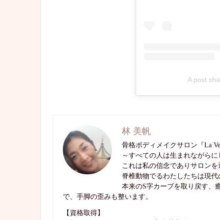
A post sh
林 美帆
骨格ボディメイクサロン『La Ve
～すべての人は生まれながらに
これは私の信念でありサロンを
脊椎動物でるわたしたちは現代
本来のS字カーブを取り戻す、
で、手脚の歪みも整います。
【資格取得】