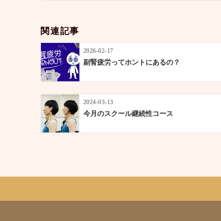
ゲ
ー
関連記事
シ
ョ
2026-02-17
ン
副腎疲労ってホントにあるの？
2024-03-13
今月のスクール継続性コース