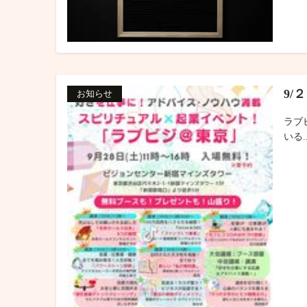
9/
お知らせ
ラブ
いる..