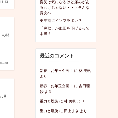
姿勢は気になるけど痛みがあ
11-13
るわけじゃない・・・そんな
貴女へ
更年期にイソフラボン？
「鼻歌」が血圧を下げるって
本当？
トの林
最近のコメント
09-20
新春 お年玉企画！
に
林 美帆
より
新春 お年玉企画！
に
吉田理
沙
より
も昔
重力と螺旋
に
林 美帆
より
重力と螺旋
に
田上まき
より