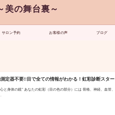
～美の舞台裏～
サロン予約
お客様の声
ブログ
動測定器不要!!目で全ての情報がわかる！虹彩診断スター
“心と身体の鏡” あなたの虹彩（目の色の部分）には 骨格、神経、血管
.