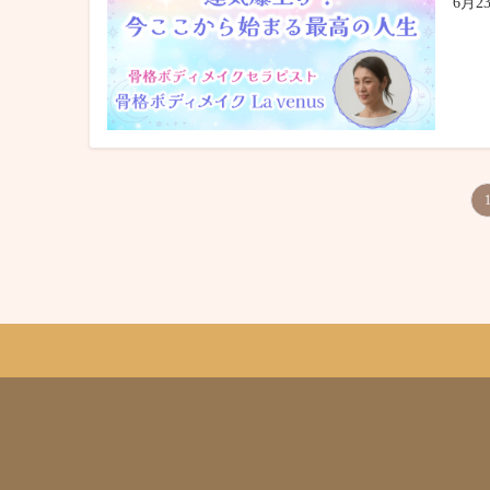
6月2
投
稿
の
ペ
ー
ジ
送
り