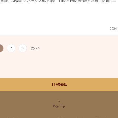
3日㈰、AP品川アネックス地下1階 11時～16時 来る6月23日、品川に...
2024-
1
2
3
次へ
Page Top