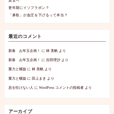
貴女へ
更年期にイソフラボン？
「鼻歌」が血圧を下げるって本当？
最近のコメント
新春 お年玉企画！
に
林 美帆
より
新春 お年玉企画！
に
吉田理沙
より
重力と螺旋
に
林 美帆
より
重力と螺旋
に
田上まき
より
息を吐けない人
に
WordPress コメントの投稿者
より
アーカイブ