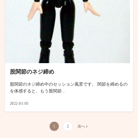
股関節のネジ締め
股関節のネジ締め中のセッション風景です。 関節を締めるの
を体感すると、もう股関節...
2022-01-05
投
1
2
次へ
稿