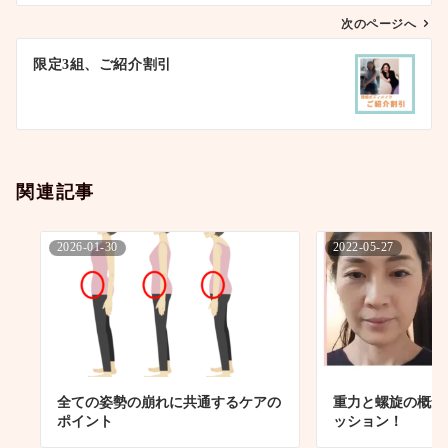
ビ
ゲ
次のページへ
ー
限定3組、ご紹介割引
シ
ョ
ン
関連記事
2026-01-30
2022-05-27
全ての姿勢の崩れに共通するケアの
重力と螺旋の概念
ポイント
ッション！