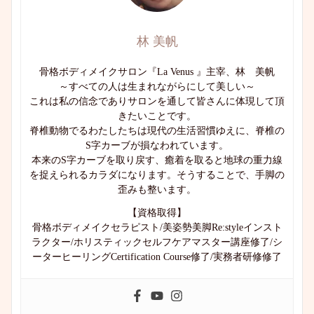
林 美帆
骨格ボディメイクサロン『La Venus 』主宰、林 美帆
～すべての人は生まれながらにして美しい～
これは私の信念でありサロンを通して皆さんに体現して頂
きたいことです。
脊椎動物でるわたしたちは現代の生活習慣ゆえに、脊椎の
S字カーブが損なわれています。
本来のS字カーブを取り戻す、癒着を取ると地球の重力線
を捉えられるカラダになります。そうすることで、手脚の
歪みも整います。
【資格取得】
骨格ボディメイクセラピスト/美姿勢美脚Re:styleインスト
ラクター/ホリスティックセルフケアマスター講座修了/シ
ーターヒーリングCertification Course修了/実務者研修修了